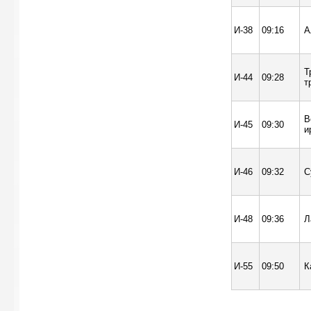
И-38
09:16
А
Т
И-44
09:28
т
В
И-45
09:30
и
И-46
09:32
С
И-48
09:36
Л
И-55
09:50
К