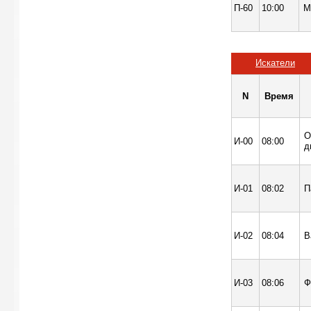
П-60
10:00
М
Искатели
N
Время
О
И-00
08:00
д
И-01
08:02
П
И-02
08:04
В
И-03
08:06
Ф