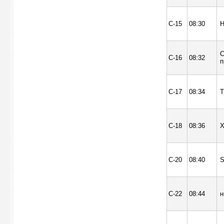
С-15
08:30
Н
С
С-16
08:32
п
С-17
08:34
Т
С-18
08:36
Х
С-20
08:40
S
С-22
08:44
н