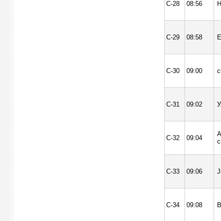
С-28
08:56
Н
С-29
08:58
E
С-30
09:00
с
С-31
09:02
У
А
С-32
09:04
с
С-33
09:06
J
С-34
09:08
В