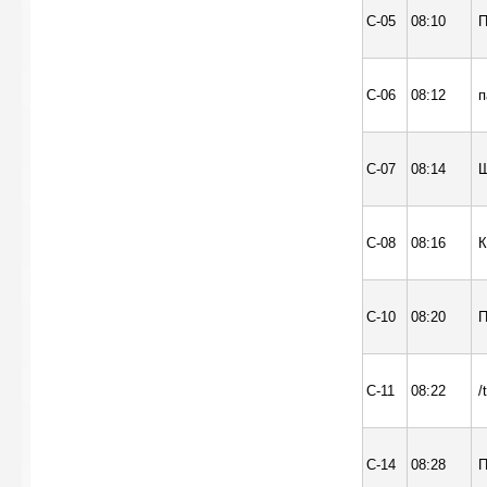
С-05
08:10
П
С-06
08:12
п
С-07
08:14
Ш
С-08
08:16
К
С-10
08:20
П
С-11
08:22
/
С-14
08:28
П