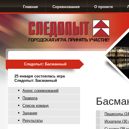
Главная
Соревнования
О проекте
Следопыт: Басманный
25 января состоялась игра
Следопыт: Басманный
Анонс соревнований
Басман
Правила
Список команд
Задания
Пешеходы (24
Результаты
Искатели (30 
Сыщики (38 ко