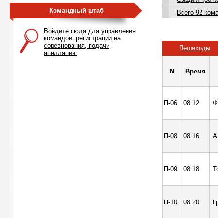
Командный штаб
Всего 92 кома
Войдите сюда для управления
командой, регистрации на
соревнования, подачи
Пешеходы
апелляции.
N
Время
П-06
08:12
Ф
П-08
08:16
А
П-09
08:18
Т
П-10
08:20
Г