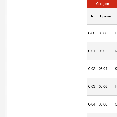
Сыщики
N
Время
С-00
08:00
П
С-01
08:02
Б
С-02
08:04
К
С-03
08:06
Н
С-04
08:08
С