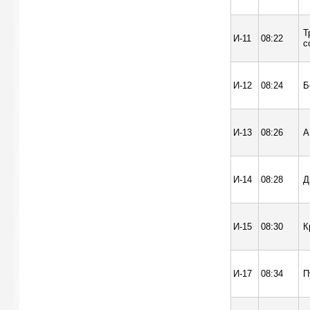
Т
И-11
08:22
с
И-12
08:24
Б
И-13
08:26
А
И-14
08:28
Д
И-15
08:30
К
И-17
08:34
П