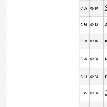
С
С-35
09:10
н
С-36
09:12
Д
С-38
09:16
t
С-40
09:20
С-44
09:28
Г
У
С-45
09:30
б