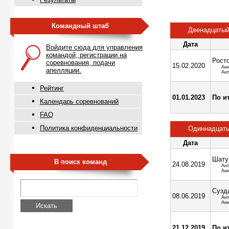
Командный штаб
Двенадцатый
Дата
Войдите сюда для управления
командой, регистрации на
Рост
соревнования, подачи
15.02.2020
Ан
апелляции.
Ант
Рейтинг
01.01.2023
По и
Календарь соревнований
FAQ
Политика конфиденциальности
Одиннадцаты
Дата
Шату
В поиск команд
24.08.2019
Ант
Ан
Сузд
08.06.2019
Ант
Ан
Искать
21.12.2019
По и